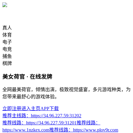
真人
体育
电子
电竞
捕鱼
棋牌
美女荷官 · 在线发牌
全网最美荷官，倾情出演，极致视觉盛宴，多元游戏种类，为
您带来最舒心的游戏体验。
立即注册
进入主页
APP下载
推荐主线路：
https://34.96.227.59:31202
推荐线路：
https://34.96.227.59:31201
推荐线路：
https://www.1nzkex.com
推荐线路：
https://www.plov9r.com