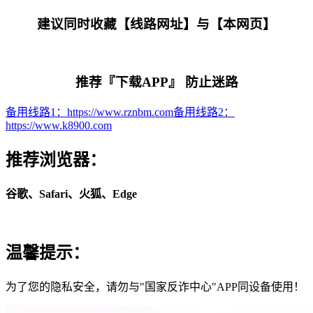
建议同时收藏【线路网址】与【本网页】
推荐『下载APP』 防止迷路
备用线路
1
：
https://www.rznbm.com
备用线路
2
：
https://www.k8900.com
推荐浏览器：
谷歌、Safari、火狐、Edge
温馨提示：
为了您的隐私安全，请勿与"国家反诈中心"APP同设备使用！