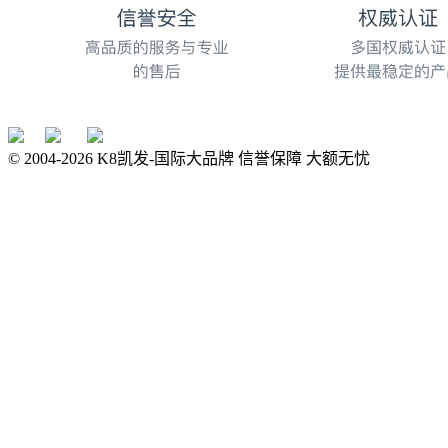
© 2004-
2026
K8凯发-国际大品牌 信誉保障 大额无忧