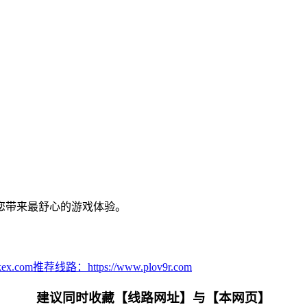
您带来最舒心的游戏体验。
kex.com
推荐线路：
https://www.plov9r.com
建议同时收藏【线路网址】与【本网页】