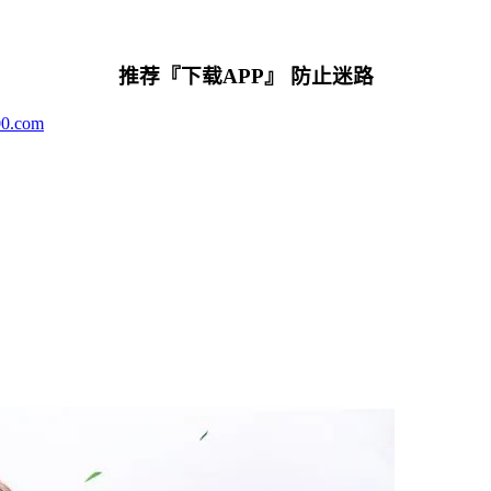
推荐『下载APP』 防止迷路
00.com