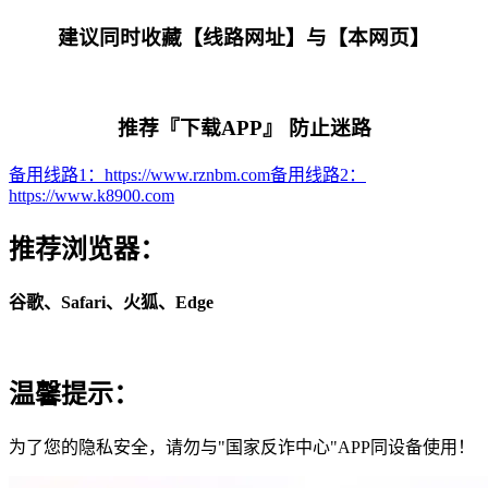
建议同时收藏【线路网址】与【本网页】
推荐『下载APP』 防止迷路
备用线路
1
：
https://www.rznbm.com
备用线路
2
：
https://www.k8900.com
推荐浏览器：
谷歌、Safari、火狐、Edge
温馨提示：
为了您的隐私安全，请勿与"国家反诈中心"APP同设备使用！