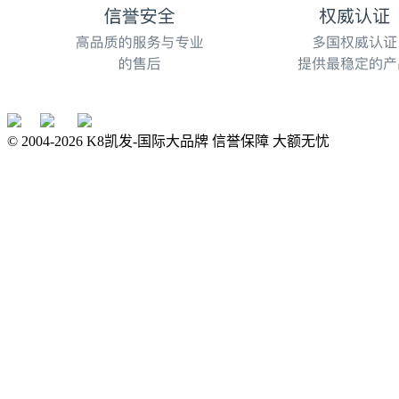
© 2004-
2026
K8凯发-国际大品牌 信誉保障 大额无忧