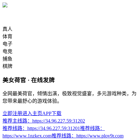
真人
体育
电子
电竞
捕鱼
棋牌
美女荷官 · 在线发牌
全网最美荷官，倾情出演，极致视觉盛宴，多元游戏种类，为
您带来最舒心的游戏体验。
立即注册
进入主页
APP下载
推荐主线路：
https://34.96.227.59:31202
推荐线路：
https://34.96.227.59:31201
推荐线路：
https://www.1nzkex.com
推荐线路：
https://www.plov9r.com