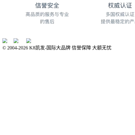
© 2004-
2026
K8凯发-国际大品牌 信誉保障 大额无忧