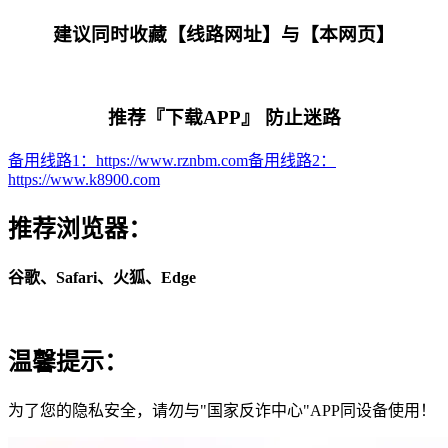
建议同时收藏【线路网址】与【本网页】
推荐『下载APP』 防止迷路
备用线路
1
：
https://www.rznbm.com
备用线路
2
：
https://www.k8900.com
推荐浏览器：
谷歌、Safari、火狐、Edge
温馨提示：
为了您的隐私安全，请勿与"国家反诈中心"APP同设备使用！