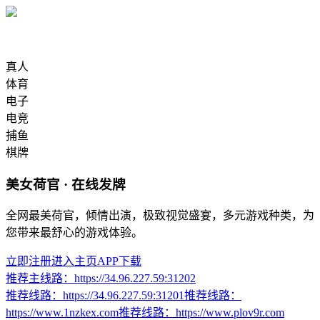
真人
体育
电子
电竞
捕鱼
棋牌
美女荷官 · 在线发牌
全网最美荷官，倾情出演，极致视觉盛宴，多元游戏种类，为
您带来最舒心的游戏体验。
立即注册
进入主页
APP下载
推荐主线路：
https://34.96.227.59:31202
推荐线路：
https://34.96.227.59:31201
推荐线路：
https://www.1nzkex.com
推荐线路：
https://www.plov9r.com