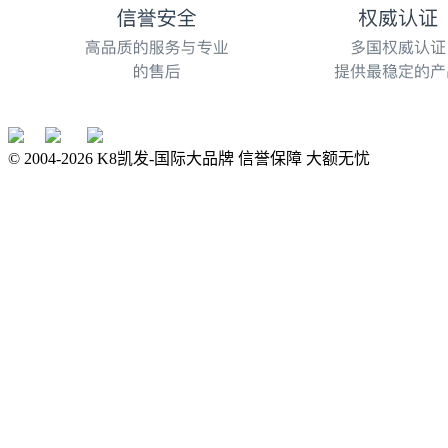
© 2004-
2026
K8凯发-国际大品牌 信誉保障 大额无忧