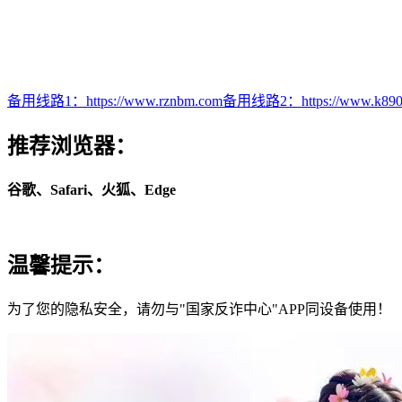
备用线路
1
：
https://www.rznbm.com
备用线路
2
：
https://www.k89
推荐浏览器：
谷歌、Safari、火狐、Edge
温馨提示：
为了您的隐私安全，请勿与"国家反诈中心"APP同设备使用！