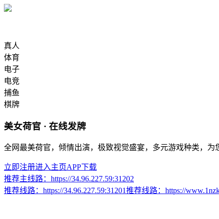
真人
体育
电子
电竞
捕鱼
棋牌
美女荷官 · 在线发牌
全网最美荷官，倾情出演，极致视觉盛宴，多元游戏种类，为
立即注册
进入主页
APP下载
推荐主线路：
https://34.96.227.59:31202
推荐线路：
https://34.96.227.59:31201
推荐线路：
https://www.1nz