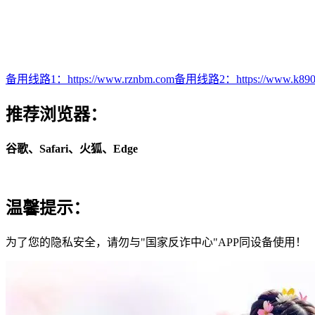
备用线路
1
：
https://www.rznbm.com
备用线路
2
：
https://www.k89
推荐浏览器：
谷歌、Safari、火狐、Edge
温馨提示：
为了您的隐私安全，请勿与"国家反诈中心"APP同设备使用！