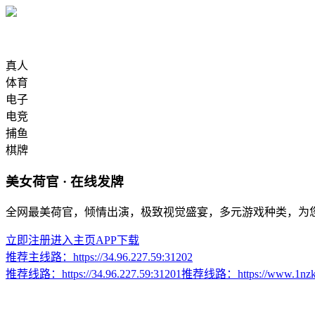
真人
体育
电子
电竞
捕鱼
棋牌
美女荷官 · 在线发牌
全网最美荷官，倾情出演，极致视觉盛宴，多元游戏种类，为
立即注册
进入主页
APP下载
推荐主线路：
https://34.96.227.59:31202
推荐线路：
https://34.96.227.59:31201
推荐线路：
https://www.1nz