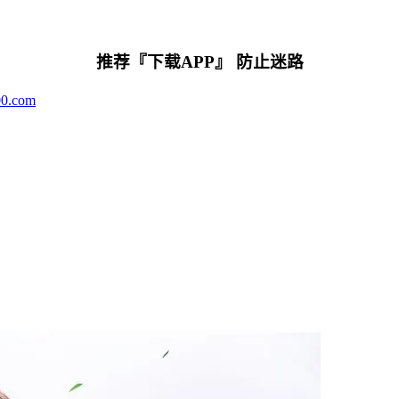
推荐『下载APP』 防止迷路
00.com